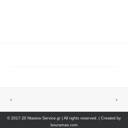
Ολοκληρωμένα Πακέτα Service από την EUROREPAR
© 2017-20 Ntasios-Service.gr | All rights reserved. | Created by
bouramas.com