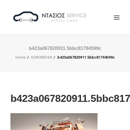
ΑΡΧΙΚΗ
b423a067820911.5bbc81794599c
Η ΕΤΑΙΡΕΙΑ
Home
EUROREPAR
b423a067820911.5bbc81794599c
EUROREPAR
ΥΠΗΡΕΣΙΕΣ
ΕΠΙΚΟΙΝΩΝΙΑ
SEARCH
b423a067820911.5bbc81